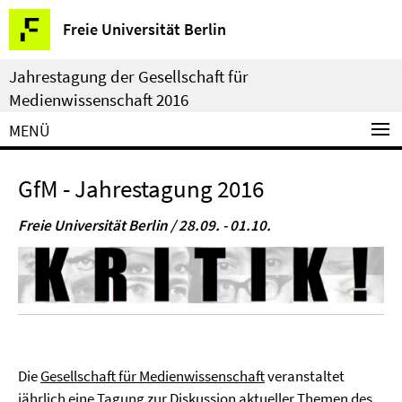
Springe
Service-
Freie Universität Berlin
direkt
Navigation
zu
Jahrestagung der Gesellschaft für
Inhalt
Medienwissenschaft 2016
MENÜ
GfM - Jahrestagung 2016
Freie Universität Berlin / 28.09. - 01.10.
Die
Gesellschaft für Medienwissenschaft
veranstaltet
jährlich eine Tagung zur Diskussion aktueller Themen des